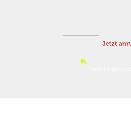
Kostenlos Angebot einholen!
Jetzt anr
Kant Ferienwoh