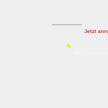
Kostenlos Angebot einholen!
Jetzt anr
Kant Ferienwoh